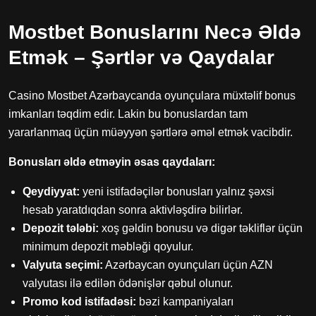
Mostbet Bonuslarını Necə Əldə
Etmək – Şərtlər və Qaydalar
Casino Mostbet Azərbaycanda oyunçulara müxtəlif bonus
imkanları təqdim edir. Lakin bu bonuslardan tam
yararlanmaq üçün müəyyən şərtlərə əməl etmək vacibdir.
Bonusları əldə etməyin əsas qaydaları:
Qeydiyyat:
yeni istifadəçilər bonusları yalnız şəxsi
hesab yaratdıqdan sonra aktivləşdirə bilirlər.
Depozit tələbi:
xoş gəldin bonusu və digər təkliflər üçün
minimum depozit məbləği qoyulur.
Valyuta seçimi:
Azərbaycan oyunçuları üçün AZN
valyutası ilə edilən ödənişlər qəbul olunur.
Promo kod istifadəsi:
bəzi kampaniyaları