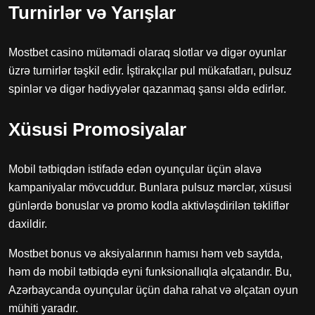
Turnirlər və Yarışlar
Mostbet casino mütəmadi olaraq slotlar və digər oyunlar
üzrə turnirlər təşkil edir. İştirakçılar pul mükafatları, pulsuz
spinlər və digər hədiyyələr qazanmaq şansı əldə edirlər.
Xüsusi Promosiyalar
Mobil tətbiqdən istifadə edən oyunçular üçün əlavə
kampaniyalar mövcuddur. Bunlara pulsuz mərclər, xüsusi
günlərdə bonuslar və promo kodla aktivləşdirilən təkliflər
daxildir.
Mostbet bonus və aksiyalarının hamısı həm veb saytda,
həm də mobil tətbiqdə eyni funksionallıqla əlçatandır. Bu,
Azərbaycanda oyunçular üçün daha rahat və əlçatan oyun
mühiti yaradır.