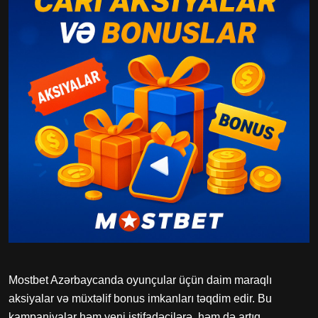
Mostbet Azərbaycanda oyunçular üçün daim maraqlı
aksiyalar və müxtəlif bonus imkanları təqdim edir. Bu
kampaniyalar həm yeni istifadəçilərə, həm də artıq