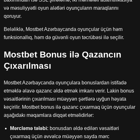
və məsuliyyətli oyun alətləri oyunçuların maraqlarını
qoruyur.
Beləliklə, Mostbet Azərbaycanda oyunçular üçün həm
funksionallıq, həm də güvənli oyun təcrübəsi ilə seçilir.
Mostbet Bonus ilə Qazancın
Çıxarılması
Mostbet Azərbaycanda oyunçulara bonuslardan istifadə
etməklə əlavə qazanc əldə etmək imkanı verir. Lakin bonus
vəsaitlərinin çıxarılması müəyyən şərtlərə uyğun həyata
keçirilir. Mostbet bonus ilə qazanc çıxarmaq üçün oyunçular
aşağıdakı məqamlara diqqət etməlidirlər:
Mərcləmə tələbi:
bonusdan əldə edilən vəsaitləri
çıxarmaq üçün əvvəlcə müəyyən sayda mərc